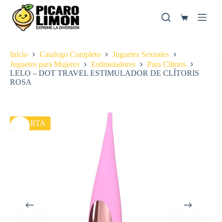
Saltar
al
Carro
contenido
de
compra
Inicio
Catalogo Completo
Juguetes Sexuales
Juguetes para Mujeres
Estimuladores
Para Clítoris
LELO – DOT TRAVEL ESTIMULADOR DE CLÍTORIS
ROSA
OFERTA