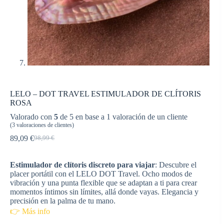
LELO – DOT TRAVEL ESTIMULADOR DE CLÍTORIS
ROSA
Valorado con
5
de 5 en base a
1
valoración de un cliente
(
3
valoraciones de clientes)
89,09
€
98,99
€
El
El
precio
precio
original
actual
Estimulador de clítoris discreto para viajar
: Descubre el
era:
es:
placer portátil con el LELO DOT Travel. Ocho modos de
98,99 €.
89,09 €.
vibración y una punta flexible que se adaptan a ti para crear
momentos íntimos sin límites, allá donde vayas. Elegancia y
precisión en la palma de tu mano.
👉 Más info