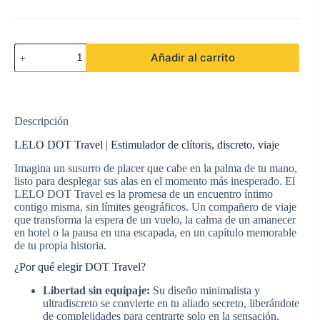
LELO
Añadir al carrito
-
DOT
TRAVEL
ESTIMULADOR
DE
Descripción
CLÍTORIS
ROSA
LELO DOT Travel | Estimulador de clítoris, discreto, viaje
cantidad
Imagina un susurro de placer que cabe en la palma de tu mano,
listo para desplegar sus alas en el momento más inesperado. El
LELO DOT Travel es la promesa de un encuentro íntimo
contigo misma, sin límites geográficos. Un compañero de viaje
que transforma la espera de un vuelo, la calma de un amanecer
en hotel o la pausa en una escapada, en un capítulo memorable
de tu propia historia.
¿Por qué elegir DOT Travel?
Libertad sin equipaje:
Su diseño minimalista y
ultradiscreto se convierte en tu aliado secreto, liberándote
de complejidades para centrarte solo en la sensación.