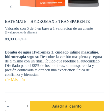
BATHMATE – HYDROMAX 3 TRANSPARENTE
Valorado con
5
de 5 en base a
1
valoración de un cliente
(
3
valoraciones de clientes)
89,99
€
99,99
€
El
El
precio
precio
original
actual
Bomba de agua Hydromax 3, cuidado íntimo masculino,
era:
es:
hidroterapia segura
: Descubre la versión más plena y segura
99,99 €.
89,99 €.
de ti mismo con un ritual líquido que redefine el autocuidado.
Diseñado para el 99% de los hombres, su transparencia y
presión controlada te ofrecen una experiencia única de
confianza y bienestar.
👉 Más info
BATHMATE
Añadir al carrito
-