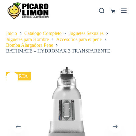
Saltar
al
Carro
contenido
de
compra
Inicio
Catalogo Completo
Juguetes Sexuales
Juguetes para Hombre
Accesorios para el pene
Bomba Alargadora Pene
BATHMATE – HYDROMAX 3 TRANSPARENTE
OFERTA