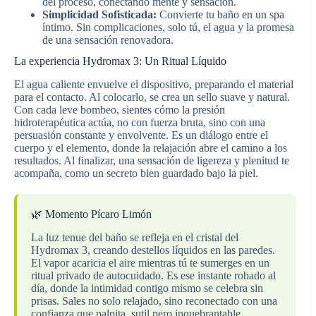
del proceso, conectando mente y sensación.
Simplicidad Sofisticada:
Convierte tu baño en un spa
íntimo. Sin complicaciones, solo tú, el agua y la promesa
de una sensación renovadora.
La experiencia Hydromax 3: Un Ritual Líquido
El agua caliente envuelve el dispositivo, preparando el material
para el contacto. Al colocarlo, se crea un sello suave y natural.
Con cada leve bombeo, sientes cómo la presión
hidroterapéutica actúa, no con fuerza bruta, sino con una
persuasión constante y envolvente. Es un diálogo entre el
cuerpo y el elemento, donde la relajación abre el camino a los
resultados. Al finalizar, una sensación de ligereza y plenitud te
acompaña, como un secreto bien guardado bajo la piel.
🌿 Momento Pícaro Limón
La luz tenue del baño se refleja en el cristal del
Hydromax 3, creando destellos líquidos en las paredes.
El vapor acaricia el aire mientras tú te sumerges en un
ritual privado de autocuidado. Es ese instante robado al
día, donde la intimidad contigo mismo se celebra sin
prisas. Sales no solo relajado, sino reconectado con una
confianza que palpita, sutil pero inquebrantable.