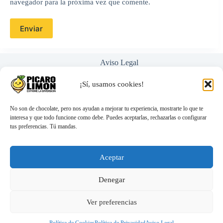
navegador para la próxima vez que comente.
Enviar
Aviso Legal
Política de Privacidad
Términos y Condiciones
¡Sí, usamos cookies!
Nosotros
Ayuda / Preguntas Frecuentes
No son de chocolate, pero nos ayudan a mejorar tu experiencia, mostrarte lo que te
interesa y que todo funcione como debe. Puedes aceptarlas, rechazarlas o configurar
tus preferencias. Tú mandas.
hola@picarolimon.com
Atención 100% personal (nada de bots)
Envíos discretos y rápidos
Aceptar
Compra segura y protegida
Denegar
BATHMATE - HYDROMAX 3
89,99
€
TRANSPARENTE
El
El
Ver preferencias
99,99
€
(1)
Valorado con
5
de 5
precio
precio
original
actual
-
+
Lo quiero