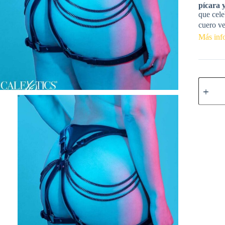
pícara 
que cele
cuero ve
Más inf
CALEX
-
EUPHO
ARNÉS
DE
MUSLO
CADEN
TALLA
GRAND
cantidad