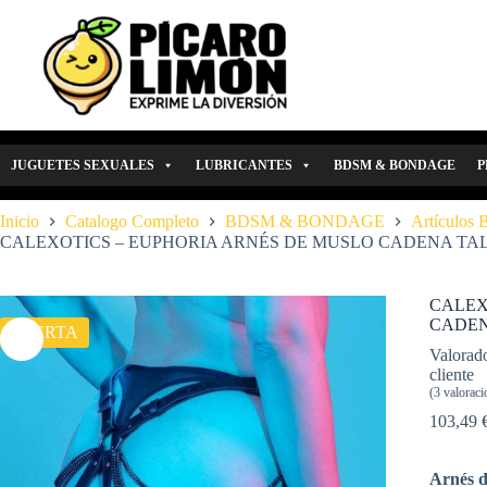
Saltar
al
contenido
JUGUETES SEXUALES
LUBRICANTES
BDSM & BONDAGE
P
Inicio
Catalogo Completo
BDSM & BONDAGE
Artículos
CALEXOTICS – EUPHORIA ARNÉS DE MUSLO CADENA TA
CALEX
CADEN
OFERTA
Valorad
cliente
(
3
valoracio
103,49
Arnés d