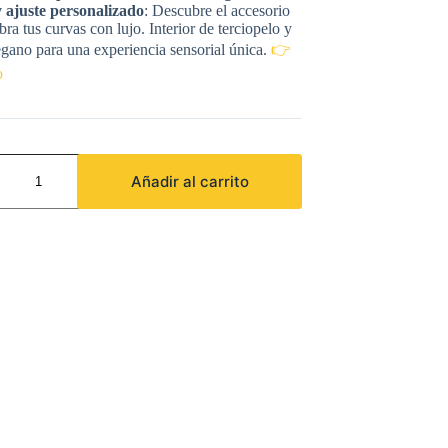
era:
es:
y ajuste personalizado
: Descubre el accesorio
114,99 €.
103,49 €.
bra tus curvas con lujo. Interior de terciopelo y
gano para una experiencia sensorial única.
👉
o
OTICS
Añadir al carrito
RIA
A
E