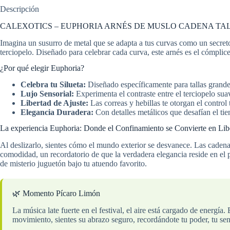
Descripción
CALEXOTICS – EUPHORIA ARNÉS DE MUSLO CADENA TALLA GRA
Imagina un susurro de metal que se adapta a tus curvas como un secreto
terciopelo. Diseñado para celebrar cada curva, este arnés es el cómplic
¿Por qué elegir Euphoria?
Celebra tu Silueta:
Diseñado específicamente para tallas grandes
Lujo Sensorial:
Experimenta el contraste entre el terciopelo suav
Libertad de Ajuste:
Las correas y hebillas te otorgan el control
Elegancia Duradera:
Con detalles metálicos que desafían el tie
La experiencia Euphoria: Donde el Confinamiento se Convierte en Lib
Al deslizarlo, sientes cómo el mundo exterior se desvanece. Las cadenas
comodidad, un recordatorio de que la verdadera elegancia reside en el 
de misterio juguetón bajo tu atuendo favorito.
🌿 Momento Pícaro Limón
La música late fuerte en el festival, el aire está cargado de energí
movimiento, sientes su abrazo seguro, recordándote tu poder, tu se