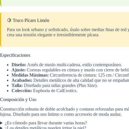
🍋 Truco Pícaro Limón
Para un look urbano y sofisticado, úsalo sobre medias finas de red 
crea una tensión elegante e irresistiblemente pícara.
Especificaciones
Diseño:
Arnés de muslo multi-cadena, estilo contemporáneo.
Ajuste:
Correas regulables en cintura y muslo con cierre de hebil
Medidas Máximas:
Circunferencia de cintura: 125 cm / Circun
Acabados:
Detalles metálicos de alta calidad que no se empañan
Talla:
Diseñado para tallas grandes (Plus Size).
Colección:
Euphoria de CalExotics.
Composición y Uso
Construcción robusta de doble acolchado y costuras reforzadas para máx
lujosa. Diseñado para uso íntimo o como accesorio de moda audaz.
¿Es cómodo para llevar durante varias horas?
¿Los detalles metálicos pueden irritar la piel?