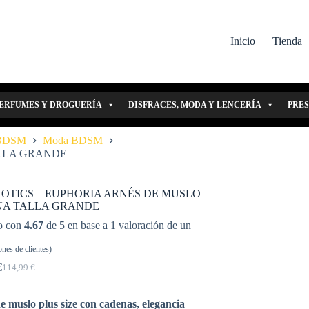
Inicio
Tienda
ERFUMES Y DROGUERÍA
DISFRACES, MODA Y LENCERÍA
PRE
 BDSM
Moda BDSM
LLA GRANDE
OTICS – EUPHORIA ARNÉS DE MUSLO
A TALLA GRANDE
o con
4.67
de 5 en base a
1
valoración de un
nes de clientes)
€
114,99
€
El
El
precio
precio
original
actual
e muslo plus size con cadenas, elegancia