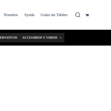
Nosotros
Ayuda
Guías sin Tabúes
Carro
de
compra
SERVATIVOS
ACCESORIOS Y VARIOS