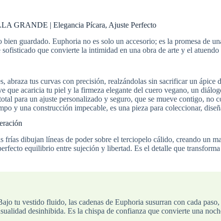
NDE | Elegancia Pícara, Ajuste Perfecto
 bien guardado. Euphoria no es solo un accesorio; es la promesa de una
e sofisticado que convierte la intimidad en una obra de arte y el atuend
, abraza tus curvas con precisión, realzándolas sin sacrificar un ápice
e que acaricia tu piel y la firmeza elegante del cuero vegano, un diálogo
 total para un ajuste personalizado y seguro, que se mueve contigo, no co
mpo y una construcción impecable, es una pieza para coleccionar, diseña
eración
 frías dibujan líneas de poder sobre el terciopelo cálido, creando un ma
perfecto equilibrio entre sujeción y libertad. Es el detalle que trans
a. Bajo tu vestido fluido, las cadenas de Euphoria susurran con cada pas
nsualidad desinhibida. Es la chispa de confianza que convierte una noch