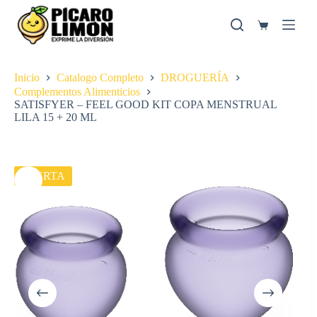
Saltar
al
Carro
contenido
de
compra
Inicio
Catalogo Completo
DROGUERÍA
Complementos Alimenticios
SATISFYER – FEEL GOOD KIT COPA MENSTRUAL
LILA 15 + 20 ML
OFERTA