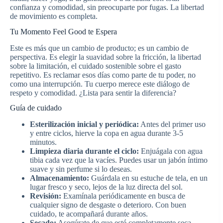
confianza y comodidad, sin preocuparte por fugas. La libertad
de movimiento es completa.
Tu Momento Feel Good te Espera
Este es más que un cambio de producto; es un cambio de
perspectiva. Es elegir la suavidad sobre la fricción, la libertad
sobre la limitación, el cuidado sostenible sobre el gasto
repetitivo. Es reclamar esos días como parte de tu poder, no
como una interrupción. Tu cuerpo merece este diálogo de
respeto y comodidad. ¿Lista para sentir la diferencia?
Guía de cuidado
Esterilización inicial y periódica:
Antes del primer uso
y entre ciclos, hierve la copa en agua durante 3-5
minutos.
Limpieza diaria durante el ciclo:
Enjuágala con agua
tibia cada vez que la vacíes. Puedes usar un jabón íntimo
suave y sin perfume si lo deseas.
Almacenamiento:
Guárdala en su estuche de tela, en un
lugar fresco y seco, lejos de la luz directa del sol.
Revisión:
Examínala periódicamente en busca de
cualquier signo de desgaste o deterioro. Con buen
cuidado, te acompañará durante años.
Secado:
Asegúrate de que esté completamente seca