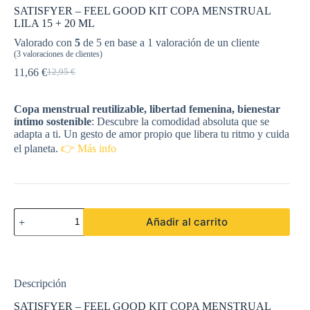
SATISFYER – FEEL GOOD KIT COPA MENSTRUAL
LILA 15 + 20 ML
Valorado con
5
de 5 en base a
1
valoración de un cliente
(
3
valoraciones de clientes)
11,66
€
12,95
€
El
El
precio
precio
original
actual
Copa menstrual reutilizable, libertad femenina, bienestar
era:
es:
íntimo sostenible
: Descubre la comodidad absoluta que se
12,95 €.
11,66 €.
adapta a ti. Un gesto de amor propio que libera tu ritmo y cuida
el planeta.
👉 Más info
SATISFYER
Añadir al carrito
-
FEEL
GOOD
KIT
COPA
Descripción
MENSTRUAL
LILA
SATISFYER – FEEL GOOD KIT COPA MENSTRUAL
15