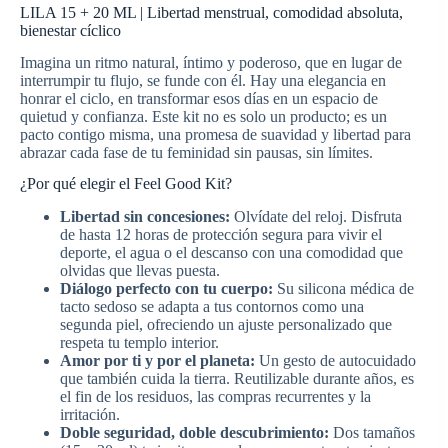
LILA 15 + 20 ML | Libertad menstrual, comodidad absoluta,
+
bienestar cíclico
20
ML
Imagina un ritmo natural, íntimo y poderoso, que en lugar de
cantidad
interrumpir tu flujo, se funde con él. Hay una elegancia en
honrar el ciclo, en transformar esos días en un espacio de
quietud y confianza. Este kit no es solo un producto; es un
pacto contigo misma, una promesa de suavidad y libertad para
abrazar cada fase de tu feminidad sin pausas, sin límites.
¿Por qué elegir el Feel Good Kit?
Libertad sin concesiones:
Olvídate del reloj. Disfruta
de hasta 12 horas de protección segura para vivir el
deporte, el agua o el descanso con una comodidad que
olvidas que llevas puesta.
Diálogo perfecto con tu cuerpo:
Su silicona médica de
tacto sedoso se adapta a tus contornos como una
segunda piel, ofreciendo un ajuste personalizado que
respeta tu templo interior.
Amor por ti y por el planeta:
Un gesto de autocuidado
que también cuida la tierra. Reutilizable durante años, es
el fin de los residuos, las compras recurrentes y la
irritación.
Doble seguridad, doble descubrimiento:
Dos tamaños