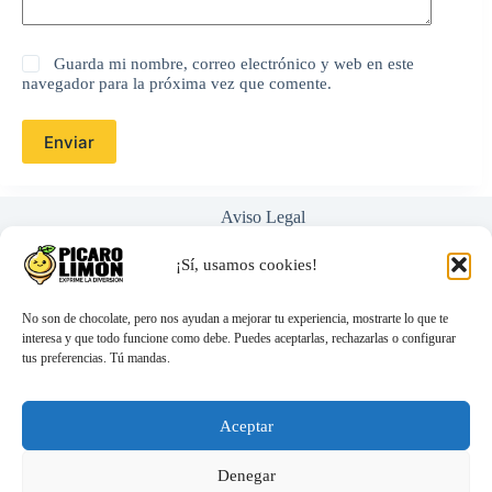
Guarda mi nombre, correo electrónico y web en este
navegador para la próxima vez que comente.
Enviar
Aviso Legal
Política de Privacidad
Términos y Condiciones
¡Sí, usamos cookies!
Nosotros
Ayuda / Preguntas Frecuentes
No son de chocolate, pero nos ayudan a mejorar tu experiencia, mostrarte lo que te
interesa y que todo funcione como debe. Puedes aceptarlas, rechazarlas o configurar
tus preferencias. Tú mandas.
hola@picarolimon.com
Atención 100% personal (nada de bots)
Envíos discretos y rápidos
Aceptar
Compra segura y protegida
Denegar