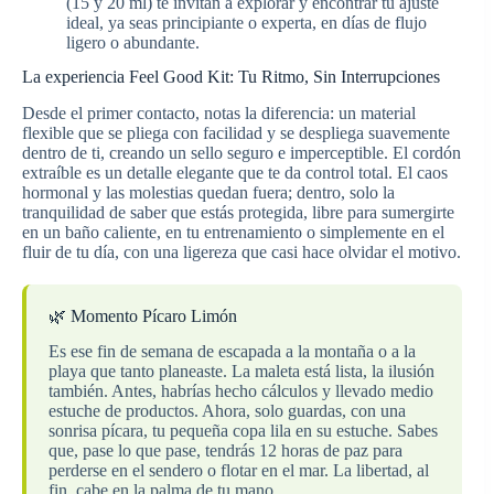
(15 y 20 ml) te invitan a explorar y encontrar tu ajuste
ideal, ya seas principiante o experta, en días de flujo
ligero o abundante.
La experiencia Feel Good Kit: Tu Ritmo, Sin Interrupciones
Desde el primer contacto, notas la diferencia: un material
flexible que se pliega con facilidad y se despliega suavemente
dentro de ti, creando un sello seguro e imperceptible. El cordón
extraíble es un detalle elegante que te da control total. El caos
hormonal y las molestias quedan fuera; dentro, solo la
tranquilidad de saber que estás protegida, libre para sumergirte
en un baño caliente, en tu entrenamiento o simplemente en el
fluir de tu día, con una ligereza que casi hace olvidar el motivo.
🌿 Momento Pícaro Limón
Es ese fin de semana de escapada a la montaña o a la
playa que tanto planeaste. La maleta está lista, la ilusión
también. Antes, habrías hecho cálculos y llevado medio
estuche de productos. Ahora, solo guardas, con una
sonrisa pícara, tu pequeña copa lila en su estuche. Sabes
que, pase lo que pase, tendrás 12 horas de paz para
perderse en el sendero o flotar en el mar. La libertad, al
fin, cabe en la palma de tu mano.