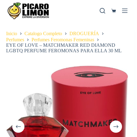
Saltar
al
Carro
contenido
de
compra
Inicio
Catalogo Completo
DROGUERÍA
Perfumes
Perfumes Feromonas Femeninas
EYE OF LOVE – MATCHMAKER RED DIAMOND
LGBTQ PERFUME FEROMONAS PARA ELLA 30 ML