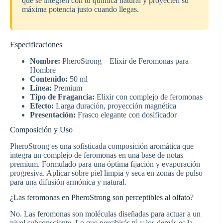
que se integren con tu química natural y proyecten su
máxima potencia justo cuando llegas.
Especificaciones
Nombre:
PheroStrong – Elixir de Feromonas para
Hombre
Contenido:
50 ml
Línea:
Premium
Tipo de Fragancia:
Elixir con complejo de feromonas
Efecto:
Larga duración, proyección magnética
Presentación:
Frasco elegante con dosificador
Composición y Uso
PheroStrong es una sofisticada composición aromática que
integra un complejo de feromonas en una base de notas
premium. Formulado para una óptima fijación y evaporación
progresiva. Aplicar sobre piel limpia y seca en zonas de pulso
para una difusión armónica y natural.
¿Las feromonas en PheroStrong son perceptibles al olfato?
No. Las feromonas son moléculas diseñadas para actuar a un
nivel subconsciente. Lo que percibirás tú y los demás es la