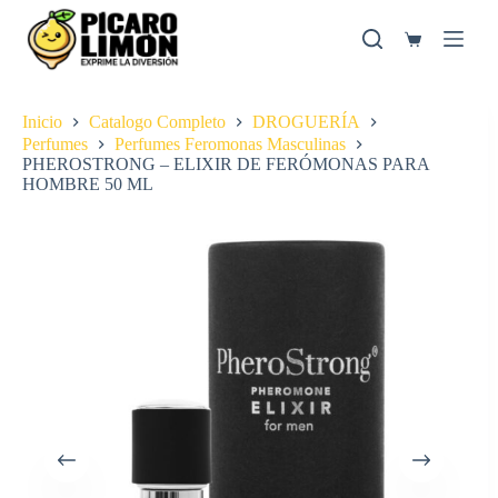
Saltar
al
Carro
contenido
de
compra
Inicio
Catalogo Completo
DROGUERÍA
Perfumes
Perfumes Feromonas Masculinas
PHEROSTRONG – ELIXIR DE FERÓMONAS PARA
HOMBRE 50 ML