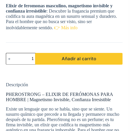
Elixir de feromonas masculino, magnetismo invisible y
confianza irresistible
: Descubre la fragancia premium que
codifica tu aura magnética en un susurro sensual y duradero.
Para el hombre que no busca ser visto, sino ser
inolvidablemente sentido.
👉 Más info
PHEROSTRONG
Añadir al carrito
-
ELIXIR
DE
FERÓMONAS
PARA
Descripción
HOMBRE
50
PHEROSTRONG – ELIXIR DE FERÓMONAS PARA
ML
HOMBRE | Magnetismo Invisible, Confianza Irresistible
cantidad
Existe un lenguaje que no se habla, sino que se siente. Un
susurro químico que precede a tu llegada y permanece mucho
después de tu partida. PheroStrong no es un perfume; es tu
firma invisible, un elixir que codifica tu magnetismo más
auténtico en una fragancia imborrable. Para el hombre que no