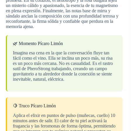
promesa. En su corazón, el heliotropo y la rosa búlgara tejen
un misterio cálido y apasionado, la esencia de tu magnetismo
en plena expresión. Finalmente, las notas base de mirra y
sándalo anclan la composición con una profundidad terrosa y
reconfortante, la firma sólida y confiable que perdura en la
memoria ajena.
🌿 Momento Pícaro Limón
Imagina esa cena en la que la conversación fluye tan
fácil como el vino. Ella se inclina un poco más, su risa
es un poco más cercana. No es casualidad. Es el rastro
sutil de PheroStrong trabajando, creando un campo
gravitatorio a tu alrededor donde la conexión se siente
inevitable, natural, eléctrica.
🍋 Truco Pícaro Limón
Aplica el elixir en puntos de pulso (muñecas, cuello) 10
minutos antes de salir. El calor de tu piel activará la
fragancia y las feromonas de forma óptima, permitiendo