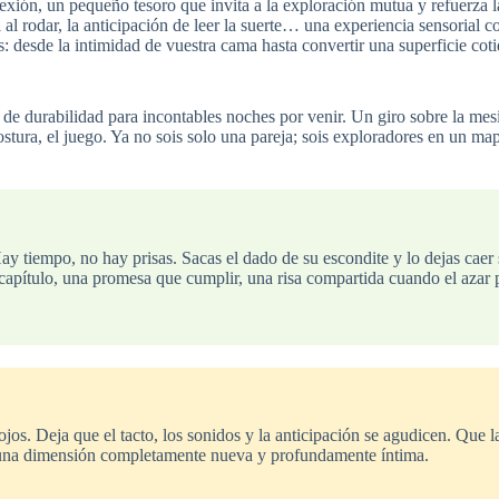
xión, un pequeño tesoro que invita a la exploración mutua y refuerza l
 al rodar, la anticipación de leer la suerte… una experiencia sensorial 
: desde la intimidad de vuestra cama hasta convertir una superficie coti
e durabilidad para incontables noches por venir. Un giro sobre la mesil
postura, el juego. Ya no sois solo una pareja; sois exploradores en un ma
s. Hay tiempo, no hay prisas. Sacas el dado de su escondite y lo dejas c
apítulo, una promesa que cumplir, una risa compartida cuando el azar pr
 ojos. Deja que el tacto, los sonidos y la anticipación se agudicen. Que
rá una dimensión completamente nueva y profundamente íntima.