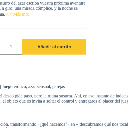
usurro del azar escriba vuestra próxima aventura
Un giro, una mirada cómplice, y la noche se
rma.
👉 Más info
O
E
Añadir al carrito
UTRA
N
rótico, azar sensual, parejas
eseo pide paso, pero la rutina susurra. Ahí, en ese instante de indecis
 el objeto que os invita a soltar el control y entregaros al placer del ju
ción, transformando «¿qué hacemos?» en «¡descubramos qué nos toca!» 