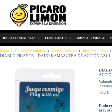
Saltar
al
contenido
JUGUETES SEXUALES
LUBRICANTES
BDSM & BONDAGE
P
Inicio
Catalogo Completo
Juegos Eróticos
Juego de Dados
DIABLO PICANTE – DADO KAMASUTRA DE ACCIÓN AZUL
DIABL
ACCIÓ
Valorad
(
3
valoracio
4,12
€
Dado er
azar se