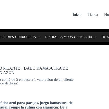
Inicio
Tienda
No
ERFUMES Y DROGUERÍA
DISFRACES, MODA Y LENCERÍA
PRE
O PICANTE – DADO KAMASUTRA DE
N AZUL
o con
5
de 5 en base a
1
valoración de un cliente
nes de clientes)
ótico azul para parejas, juego kamasutra de
nsual, rompe la rutina con elegancia
: Deja