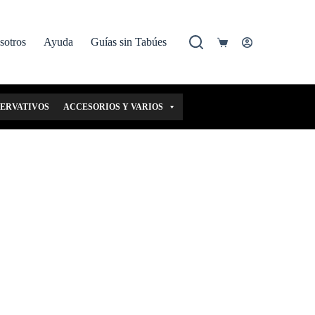
sotros
Ayuda
Guías sin Tabúes
Carro
de
compra
SERVATIVOS
ACCESORIOS Y VARIOS