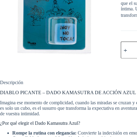
que el s
íntima. 
transfo
DIABL
PICANT
-
DADO
KAMAS
DE
ACCIÓ
AZUL
Descripción
cantidad
DIABLO PICANTE – DADO KAMASUTRA DE ACCIÓN AZUL | Juego e
Imagina ese momento de complicidad, cuando las miradas se cruzan y el d
es solo un cubo, es el susurro que transforma la expectativa en aventura,
de vuestra intimidad.
¿Por qué elegir el Dado Kamasutra Azul?
Rompe la rutina con elegancia:
Convierte la indecisión en emo