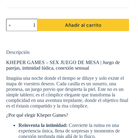
KHEPER
Añadir al carrito
GAMES
-
SEX
JUEGO
DE
Descripción
MESA
cantidad
KHEPER GAMES – SEX JUEGO DE MESA | Juego de
parejas, intimidad lúdica, conexión sensual
Imagina una noche donde el tiempo se diluye y solo existe el
mapa de vuestros deseos. Cada casilla es un susurro, una
promesa, un juego previo que despierta la piel. Este no es un
simple tablero; es el cómplice elegante que transforma la
complicidad en una aventura trepidante, donde el objetivo final
es el éxtasis compartido y la risa cómplice.
¿Por qué elegir Kheper Games?
Reinventa la intimidad:
Convierte la rutina en una
experiencia única, llena de sorpresas y momentos de
conexión profunda más allá de lo físico.