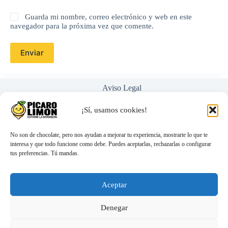
Guarda mi nombre, correo electrónico y web en este
navegador para la próxima vez que comente.
Enviar
Aviso Legal
Política de Privacidad
Términos y Condiciones
¡Sí, usamos cookies!
Nosotros
Ayuda / Preguntas Frecuentes
No son de chocolate, pero nos ayudan a mejorar tu experiencia, mostrarte lo que te
interesa y que todo funcione como debe. Puedes aceptarlas, rechazarlas o configurar
tus preferencias. Tú mandas.
hola@picarolimon.com
Atención 100% personal (nada de bots)
Envíos discretos y rápidos
Aceptar
Compra segura y protegida
Denegar
KHEPER GAMES - SEX JUEGO DE MESA
8,26
€