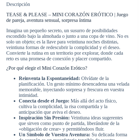
Descripción
ERÓTICO
cantidad
TEASE & PLEASE – MINI CORAZÓN ERÓTICO | Juego
de pareja, aventura sensual, sorpresa íntima
Imagina un pequeño secreto, un susurro de posibilidades
escondido bajo la almohada o junto a una copa de vino. No es
solo un objeto; es la llave para veintiuna noches distintas,
veintiuna formas de redescubrir la complicidad y el deseo.
Convierte la rutina en un territorio por explorar, donde cada
reto es una promesa de conexión y placer compartido.
¿Por qué elegir el Mini Corazón Erótico?
Reinventa la Espontaneidad:
Olvídate de la
planificación. Un gesto mínimo desencadena una velada
memorable, inyectando sorpresa y frescura en vuestra
intimidad.
Conecta desde el Juego:
Más allá del acto físico,
cultiva la complicidad, la risa compartida y la
anticipación que aviva el deseo.
Inspiración Sin Presión:
Veintiuna ideas sugerentes
que sirven como punto de partida, liberándote de la
«obligación de crear» y permitiéndoos fluir.
Un Símbolo de Vuestra Aventura:
Su delicada forma