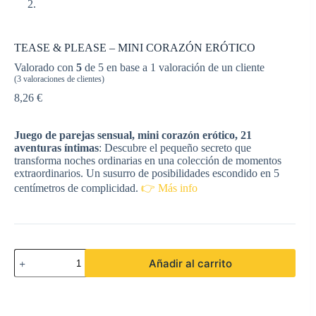
TEASE & PLEASE – MINI CORAZÓN ERÓTICO
Valorado con
5
de 5 en base a
1
valoración de un cliente
(
3
valoraciones de clientes)
8,26
€
Juego de parejas sensual, mini corazón erótico, 21
aventuras íntimas
: Descubre el pequeño secreto que
transforma noches ordinarias en una colección de momentos
extraordinarios. Un susurro de posibilidades escondido en 5
centímetros de complicidad.
👉 Más info
TEASE
Añadir al carrito
&
PLEASE
-
MINI
CORAZÓN