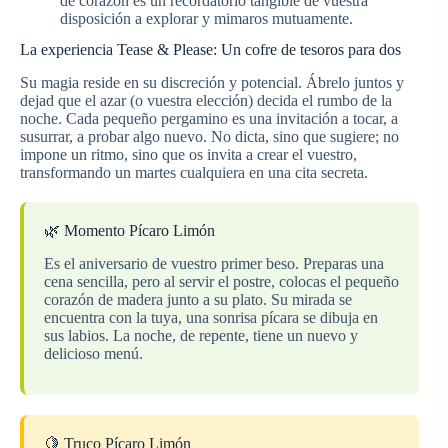
de corazón es un recordatorio tangible de vuestra
disposición a explorar y mimaros mutuamente.
La experiencia Tease & Please: Un cofre de tesoros para dos
Su magia reside en su discreción y potencial. Ábrelo juntos y
dejad que el azar (o vuestra elección) decida el rumbo de la
noche. Cada pequeño pergamino es una invitación a tocar, a
susurrar, a probar algo nuevo. No dicta, sino que sugiere; no
impone un ritmo, sino que os invita a crear el vuestro,
transformando un martes cualquiera en una cita secreta.
🌿 Momento Pícaro Limón
Es el aniversario de vuestro primer beso. Preparas una
cena sencilla, pero al servir el postre, colocas el pequeño
corazón de madera junto a su plato. Su mirada se
encuentra con la tuya, una sonrisa pícara se dibuja en
sus labios. La noche, de repente, tiene un nuevo y
delicioso menú.
🍋 Truco Pícaro Limón