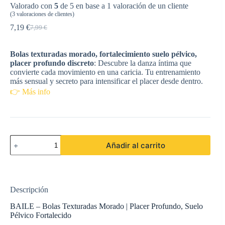
Valorado con
5
de 5 en base a
1
valoración de un cliente
(
3
valoraciones de clientes)
7,19
€
7,99
€
El
El
precio
precio
original
actual
Bolas texturadas morado, fortalecimiento suelo pélvico,
era:
es:
placer profundo discreto
: Descubre la danza íntima que
7,99 €.
7,19 €.
convierte cada movimiento en una caricia. Tu entrenamiento
más sensual y secreto para intensificar el placer desde dentro.
👉 Más info
BAILE
Añadir al carrito
-
A
DEEPLY
PLEASURE
BOLAS
Descripción
TEXTURADAS
MORADO
BAILE – Bolas Texturadas Morado | Placer Profundo, Suelo
3.60
Pélvico Fortalecido
CM
cantidad