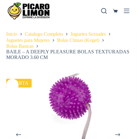
Saltar
al
Carro
contenido
de
compra
Inicio
Catalogo Completo
Juguetes Sexuales
Juguetes para Mujeres
Bolas Chinas (Kegel)
Bolas Basicas
BAILE – A DEEPLY PLEASURE BOLAS TEXTURADAS
MORADO 3.60 CM
OFERTA