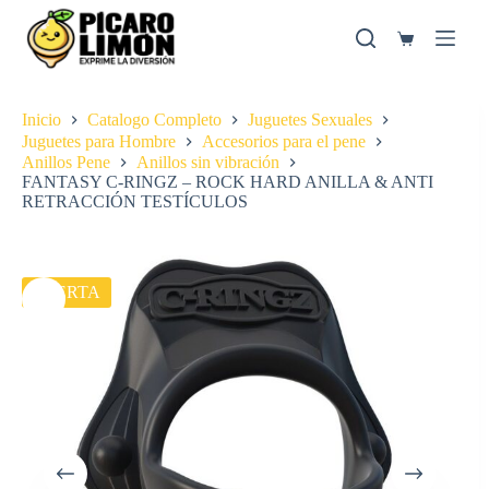
Saltar
al
Carro
contenido
de
compra
Inicio
Catalogo Completo
Juguetes Sexuales
Juguetes para Hombre
Accesorios para el pene
Anillos Pene
Anillos sin vibración
FANTASY C-RINGZ – ROCK HARD ANILLA & ANTI
RETRACCIÓN TESTÍCULOS
OFERTA