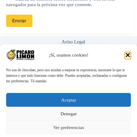
navegador para la próxima vez que comente.
Enviar
Aviso Legal
Política de Privacidad
Términos y Condiciones
¡Sí, usamos cookies!
Nosotros
Ayuda / Preguntas Frecuentes
No son de chocolate, pero nos ayudan a mejorar tu experiencia, mostrarte lo que te
interesa y que todo funcione como debe. Puedes aceptarlas, rechazarlas o configurar
tus preferencias. Tú mandas.
hola@picarolimon.com
Atención 100% personal (nada de bots)
Envíos discretos y rápidos
Aceptar
Compra segura y protegida
Denegar
FANTASY C-RINGZ - ROCK HARD ANILLA
18,89
€
El
El
& ANTI RETRACCIÓN TESTÍCULOS
Ver preferencias
20,99
€
precio
precio
original
actual