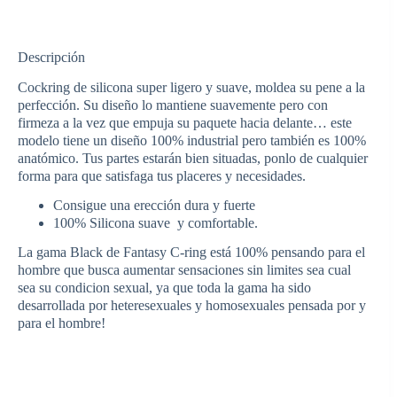
-
ROCK
HARD
Descripción
ANILLA
&
Cockring de silicona super ligero y suave, moldea su pene a la
ANTI
RETRACCIÓN
perfección. Su diseño lo mantiene suavemente pero con
TESTÍCULOS
firmeza a la vez que empuja su paquete hacia delante… e
ste
cantidad
modelo tiene un diseño 100% industrial pero también es 100%
anatómico. Tus partes estarán bien situadas, ponlo de cualquier
forma para que satisfaga tus placeres y necesidades.
Consigue una erección dura y fuerte
100% Silicona suave y comfortable.
La gama Black de Fantasy C-ring está 100% pensando para el
hombre que busca aumentar sensaciones sin limites sea cual
sea su condicion sexual, ya que toda la gama ha sido
desarrollada por heteresexuales y homosexuales pensada por y
para el hombre!