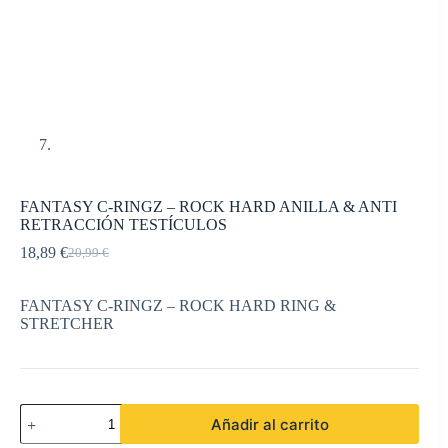
FANTASY C-RINGZ – ROCK HARD ANILLA & ANTI
RETRACCIÓN TESTÍCULOS
18,89
€
20,99
€
El
El
precio
precio
original
actual
FANTASY C-RINGZ – ROCK HARD RING &
era:
es:
STRETCHER
20,99 €.
18,89 €.
FANTASY
Añadir al carrito
C-
RINGZ