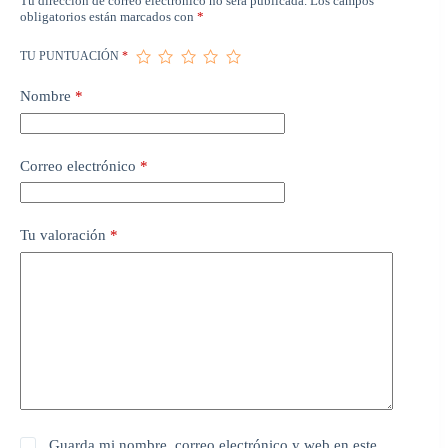
Tu dirección de correo electrónico no será publicada.
Los campos
obligatorios están marcados con
*
TU PUNTUACIÓN
*
Nombre
*
Correo electrónico
*
Tu valoración
*
Guarda mi nombre, correo electrónico y web en este