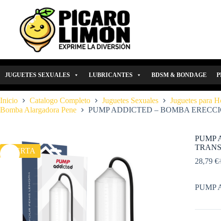
Saltar
al
contenido
JUGUETES SEXUALES
LUBRICANTES
BDSM & BONDAGE
P
Inicio
Catalogo Completo
Juguetes Sexuales
Juguetes para 
Bomba Alargadora Pene
PUMP ADDICTED – BOMBA ERECC
PUMP 
TRANS
OFERTA
28,79
€
E
E
p
p
o
a
PUMP 
e
e
3
2