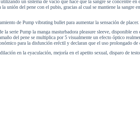
tilizando un sistema de vacío que hace que la sangre se concentre en e
la unión del pene con el pubis, gracias al cual se mantiene la sangre en
iento de Pump vibrating bullet para aumentar la sensación de placer.
e la serie Pump la manga masturbadora pleasure sleeve, disponible en 
 tamaño del pene se multiplica por 5 visualmente un efecto óptico realme
conómico para la disfunción eréctil y declaran que el uso prolongado d
ción en la eyaculación, mejoría en el apetito sexual, disparo de testo