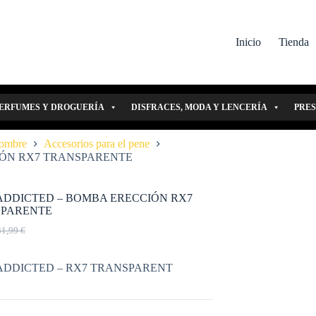
Inicio
Tienda
ERFUMES Y DROGUERÍA
DISFRACES, MODA Y LENCERÍA
PRE
Hombre
Accesorios para el pene
IÓN RX7 TRANSPARENTE
ADDICTED – BOMBA ERECCIÓN RX7
PARENTE
31,99
€
l
l
recio
recio
riginal
ctual
ADDICTED – RX7 TRANSPARENT
ra:
s:
1,99 €.
8,79 €.