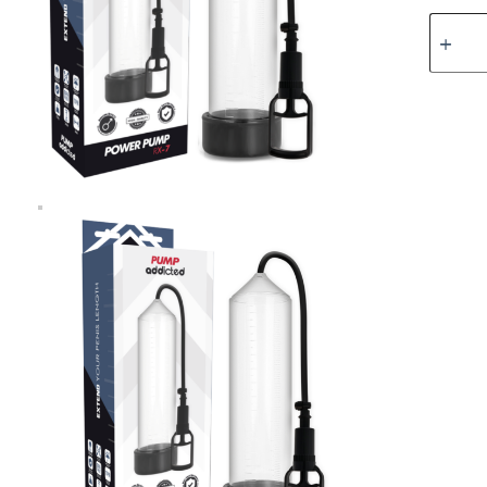
PUMP
ADDIC
-
BOMBA
ERECC
RX7
TRANS
cantidad