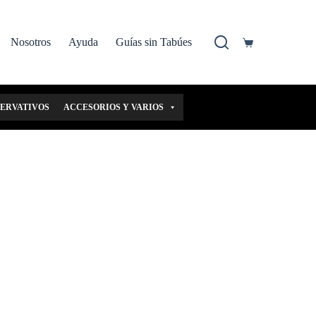
Nosotros
Ayuda
Guías sin Tabúes
Carro
de
compra
SERVATIVOS
ACCESORIOS Y VARIOS