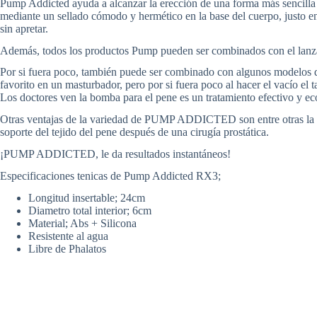
Pump Addicted ayuda a alcanzar la erección de una forma más sencilla u
mediante un sellado cómodo y hermético en la base del cuerpo, justo en 
sin apretar.
Además, todos los productos Pump pueden ser combinados con el lanzam
Por si fuera poco, también puede ser combinado con algunos modelos d
favorito en un masturbador, pero por si fuera poco al hacer el vacío el
Los doctores ven la bomba para el pene es un tratamiento efectivo y e
Otras ventajas de la variedad de PUMP ADDICTED son entre otras la dila
soporte del tejido del pene después de una cirugía prostática.
¡PUMP ADDICTED, le da resultados instantáneos!
Especificaciones tenicas de Pump Addicted RX3;
Longitud insertable; 24cm
Diametro total interior; 6cm
Material; Abs + Silicona
Resistente al agua
Libre de Phalatos