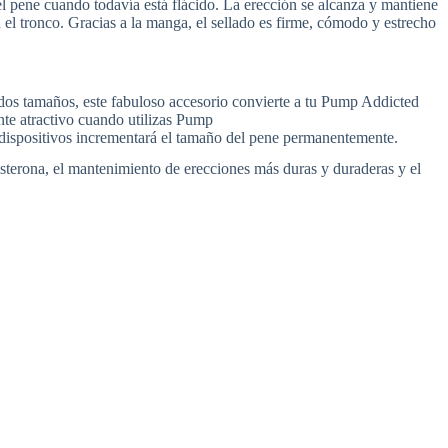
l pene cuando todavía está flácido. La erección se alcanza y mantiene
 el tronco. Gracias a la manga, el sellado es firme, cómodo y estrecho
dos tamaños, este fabuloso accesorio convierte a tu Pump Addicted
nte atractivo cuando utilizas Pump
e dispositivos incrementará el tamaño del pene permanentemente.
sterona, el mantenimiento de erecciones más duras y duraderas y el