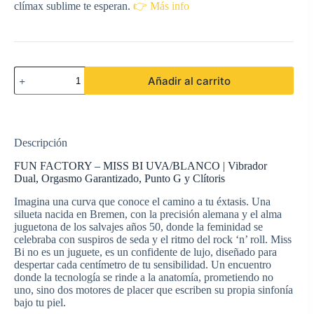
clímax sublime te esperan.
👉 Más info
FUN
Añadir al carrito
FACTORY
-
MISS
BI
UVA/BLANCO
Descripción
cantidad
FUN FACTORY – MISS BI UVA/BLANCO | Vibrador
Dual, Orgasmo Garantizado, Punto G y Clítoris
Imagina una curva que conoce el camino a tu éxtasis. Una
silueta nacida en Bremen, con la precisión alemana y el alma
juguetona de los salvajes años 50, donde la feminidad se
celebraba con suspiros de seda y el ritmo del rock ‘n’ roll. Miss
Bi no es un juguete, es un confidente de lujo, diseñado para
despertar cada centímetro de tu sensibilidad. Un encuentro
donde la tecnología se rinde a la anatomía, prometiendo no
uno, sino dos motores de placer que escriben su propia sinfonía
bajo tu piel.