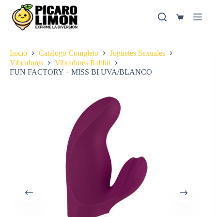
Saltar
al
Carro
contenido
de
compra
Inicio
Catalogo Completo
Juguetes Sexuales
Vibradores
Vibradores Rabbit
FUN FACTORY – MISS BI UVA/BLANCO