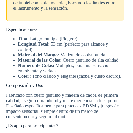
de tu piel con la del material, borrando los límites entre
el instrumento y la sensación.
Especificaciones
Tipo:
Látigo múltiple (Flogger).
Longitud Total:
53 cm (perfecto para alcance y
control).
Material del Mango:
Madera de caoba pulida.
Material de las Colas:
Cuero genuino de alta calidad.
Número de Colas:
Múltiples, para una sensación
envolvente y variada.
Color:
Tono clásico y elegante (caoba y cuero oscuro).
Composición y Uso
Fabricado con cuero genuino y madera de caoba de primera
calidad, asegura durabilidad y una experiencia táctil superior.
Diseñado específicamente para prácticas BDSM y juegos de
impacto sensorial, siempre dentro de un marco de
consentimiento y seguridad mutua.
¿Es apto para principiantes?