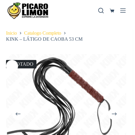
Saltar
al
Carro
contenido
de
compra
Inicio
Catalogo Completo
KINK – LÁTIGO DE CAOBA 53 CM
AGOTADO