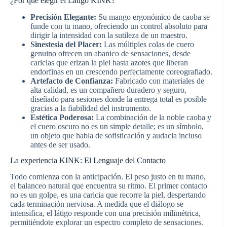
¿Por qué elegir el Látigo KINK?
Precisión Elegante:
Su mango ergonómico de caoba se
funde con tu mano, ofreciendo un control absoluto para
dirigir la intensidad con la sutileza de un maestro.
Sinestesia del Placer:
Las múltiples colas de cuero
genuino ofrecen un abanico de sensaciones, desde
caricias que erizan la piel hasta azotes que liberan
endorfinas en un crescendo perfectamente coreografiado.
Artefacto de Confianza:
Fabricado con materiales de
alta calidad, es un compañero duradero y seguro,
diseñado para sesiones donde la entrega total es posible
gracias a la fiabilidad del instrumento.
Estética Poderosa:
La combinación de la noble caoba y
el cuero oscuro no es un simple detalle; es un símbolo,
un objeto que habla de sofisticación y audacia incluso
antes de ser usado.
La experiencia KINK: El Lenguaje del Contacto
Todo comienza con la anticipación. El peso justo en tu mano,
el balanceo natural que encuentra su ritmo. El primer contacto
no es un golpe, es una caricia que recorre la piel, despertando
cada terminación nerviosa. A medida que el diálogo se
intensifica, el látigo responde con una precisión milimétrica,
permitiéndote explorar un espectro completo de sensaciones.