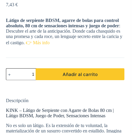
7,43
€
Látigo de serpiente BDSM, agarre de bolas para control
absoluto, 80 cm de sensaciones intensas y juego de poder
:
Descubre el arte de la anticipación. Donde cada chasquido es
una promesa y cada roce, un lenguaje secreto entre la caricia y
el castigo.
👉 Más info
KINK
Añadir al carrito
-
LÁTIGO
DE
SERPIENTE
CON
Descripción
AGARRE
DE
KINK – Látigo de Serpiente con Agarre de Bolas 80 cm |
BOLAS
Látigo BDSM, Juego de Poder, Sensaciones Intensas
80
CM
No es solo un látigo. Es la extensión de tu voluntad, la
cantidad
materialización de un susurro convertido en estallido. Imagina