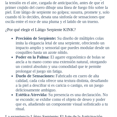
la tensión en el aire, cargada de anticipación, antes de que el
primer crujido del cuero dibuje una línea de fuego frío sobre la
piel. Este látigo de serpiente no golpea; susurra, promete y, solo
cuando tú lo decides, desata una sinfonía de sensaciones que
oscila entre el roce de una pluma y el latido de un trueno.
¿Por qué elegir el Látigo Serpiente KINK?
Precisión de Serpiente:
Su diseño de múltiples colas
imita la elegancia letal de una serpiente, ofreciendo un
impacto amplio y sensorial que puedes modular desde un
cosquilleo hasta un azote nítido.
Poder en la Palma:
El agarre ergonómico de bolas se
ancla a tu mano como una extensión natural, otorgando
un control absoluto y una comodidad que te permite
prolongar el juego sin fatiga.
Duelo de Sensaciones:
Fabricado en cuero de alta
calidad, cada cola ofrece una textura distinta, desafiando
a la piel a descifrar si es caricia o castigo, en un juego
deliciosamente ambiguo.
Estética Atrevida:
Su presencia es una declaración. No
se esconde; se exhibe como el objeto de deseo y poder
que es, añadiendo un componente visual sofisticado a tu
ritual.
La experiencia Látigo Serpiente: El Arte de la Anticipación