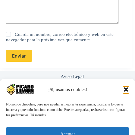
Guarda mi nombre, correo electrónico y web en este
navegador para la próxima vez que comente.
Enviar
Aviso Legal
Política de Privacidad
Términos y Condiciones
¡Sí, usamos cookies!
Nosotros
Ayuda / Preguntas Frecuentes
No son de chocolate, pero nos ayudan a mejorar tu experiencia, mostrarte lo que te
interesa y que todo funcione como debe. Puedes aceptarlas, rechazarlas o configurar
tus preferencias. Tú mandas.
hola@picarolimon.com
Atención 100% personal (nada de bots)
Envíos discretos y rápidos
Aceptar