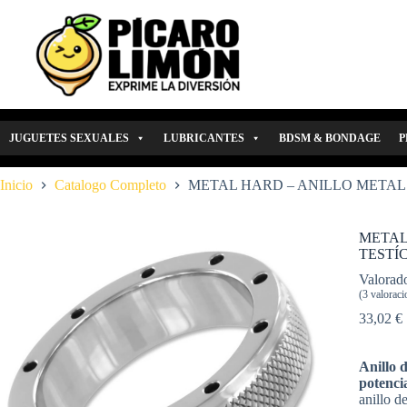
Saltar
al
contenido
JUGUETES SEXUALES
LUBRICANTES
BDSM & BONDAGE
P
Inicio
Catalogo Completo
METAL HARD – ANILLO METAL 
METAL
TESTÍ
Valorad
(
3
valoracio
33,02
€
Anillo 
potenci
anillo d