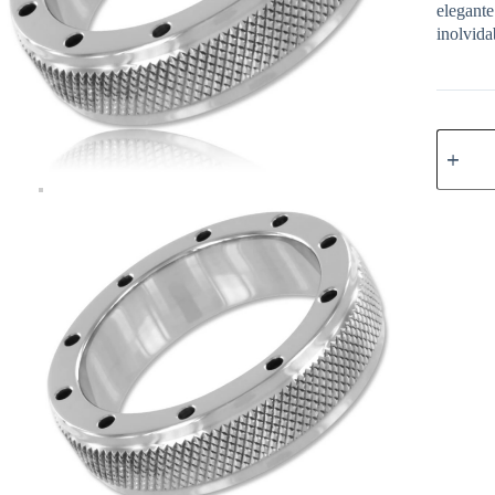
elegante
inolvida
METAL
HARD
-
ANILL
METAL
PARA
PENE
Y
TESTÍC
40
MM
cantidad