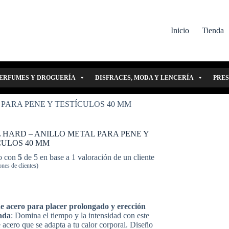
Inicio
Tienda
ERFUMES Y DROGUERÍA
DISFRACES, MODA Y LENCERÍA
PRE
PARA PENE Y TESTÍCULOS 40 MM
 HARD – ANILLO METAL PARA PENE Y
CULOS 40 MM
o con
5
de 5 en base a
1
valoración de un cliente
nes de clientes)
de acero para placer prolongado y erección
ada
: Domina el tiempo y la intensidad con este
e acero que se adapta a tu calor corporal. Diseño