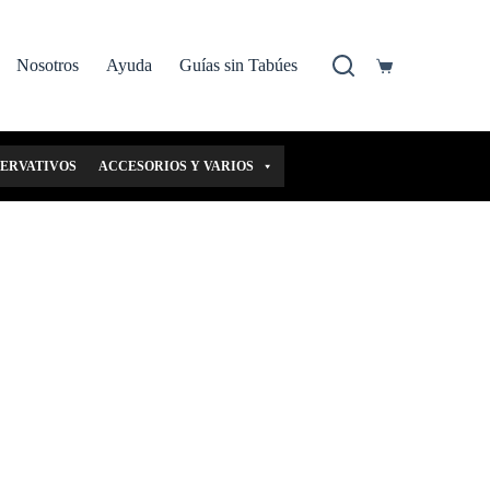
Nosotros
Ayuda
Guías sin Tabúes
Carro
de
compra
SERVATIVOS
ACCESORIOS Y VARIOS