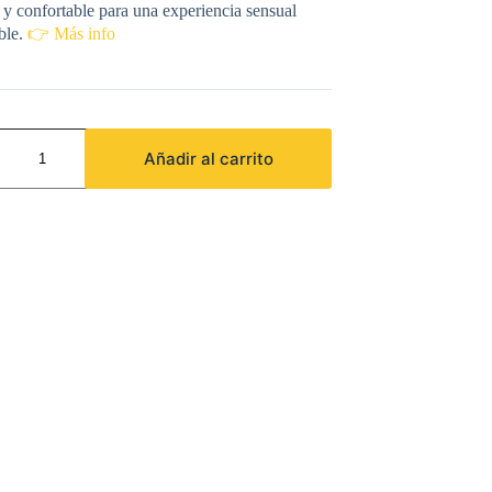
 y confortable para una experiencia sensual
ble.
👉 Más info
Añadir al carrito
O
ULOS