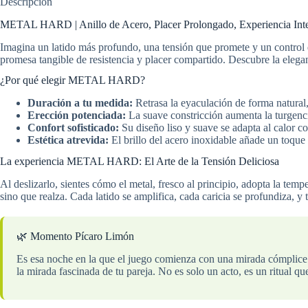
Descripción
METAL HARD | Anillo de Acero, Placer Prolongado, Experiencia Int
Imagina un latido más profundo, una tensión que promete y un control
promesa tangible de resistencia y placer compartido. Descubre la elegan
¿Por qué elegir METAL HARD?
Duración a tu medida:
Retrasa la eyaculación de forma natural,
Erección potenciada:
La suave constricción aumenta la turgenci
Confort sofisticado:
Su diseño liso y suave se adapta al calor co
Estética atrevida:
El brillo del acero inoxidable añade un toque d
La experiencia METAL HARD: El Arte de la Tensión Deliciosa
Al deslizarlo, sientes cómo el metal, fresco al principio, adopta la tem
sino que realza. Cada latido se amplifica, cada caricia se profundiza, y 
🌿 Momento Pícaro Limón
Es esa noche en la que el juego comienza con una mirada cómplice. Sa
la mirada fascinada de tu pareja. No es solo un acto, es un ritual q