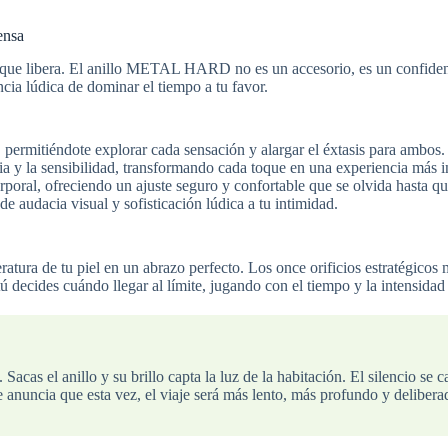
ensa
 que libera. El anillo METAL HARD no es un accesorio, es un confident
cia lúdica de dominar el tiempo a tu favor.
 permitiéndote explorar cada sensación y alargar el éxtasis para ambos.
a y la sensibilidad, transformando cada toque en una experiencia más i
rporal, ofreciendo un ajuste seguro y confortable que se olvida hasta qu
e audacia visual y sofisticación lúdica a tu intimidad.
peratura de tu piel en un abrazo perfecto. Los once orificios estratégico
tú decides cuándo llegar al límite, jugando con el tiempo y la intensidad
cas el anillo y su brillo capta la luz de la habitación. El silencio se c
ue anuncia que esta vez, el viaje será más lento, más profundo y deliber