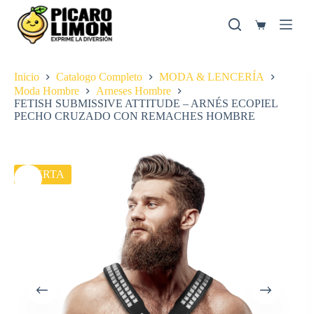
Saltar
al
Carro
contenido
de
compra
Inicio
Catalogo Completo
MODA & LENCERÍA
Moda Hombre
Arneses Hombre
FETISH SUBMISSIVE ATTITUDE – ARNÉS ECOPIEL
PECHO CRUZADO CON REMACHES HOMBRE
OFERTA