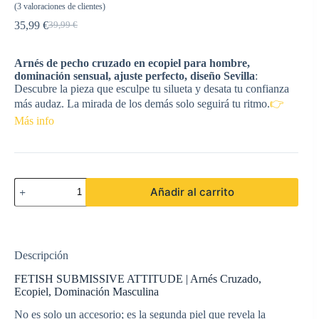
(
3
valoraciones de clientes)
35,99
€
39,99
€
El
El
precio
precio
original
actual
Arnés de pecho cruzado en ecopiel para hombre,
era:
es:
dominación sensual, ajuste perfecto, diseño Sevilla
:
39,99 €.
35,99 €.
Descubre la pieza que esculpe tu silueta y desata tu confianza
más audaz. La mirada de los demás solo seguirá tu ritmo.
👉
Más info
FETISH
Añadir al carrito
SUBMISSIVE
ATTITUDE
-
ARNÉS
ECOPIEL
Descripción
PECHO
CRUZADO
FETISH SUBMISSIVE ATTITUDE | Arnés Cruzado,
CON
Ecopiel, Dominación Masculina
REMACHES
HOMBRE
No es solo un accesorio; es la segunda piel que revela la
cantidad