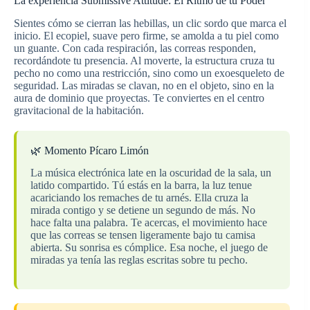
La experiencia Submissive Attitude: El Ritmo de tu Poder
Sientes cómo se cierran las hebillas, un clic sordo que marca el
inicio. El ecopiel, suave pero firme, se amolda a tu piel como
un guante. Con cada respiración, las correas responden,
recordándote tu presencia. Al moverte, la estructura cruza tu
pecho no como una restricción, sino como un exoesqueleto de
seguridad. Las miradas se clavan, no en el objeto, sino en la
aura de dominio que proyectas. Te conviertes en el centro
gravitacional de la habitación.
🌿 Momento Pícaro Limón
La música electrónica late en la oscuridad de la sala, un
latido compartido. Tú estás en la barra, la luz tenue
acariciando los remaches de tu arnés. Ella cruza la
mirada contigo y se detiene un segundo de más. No
hace falta una palabra. Te acercas, el movimiento hace
que las correas se tensen ligeramente bajo tu camisa
abierta. Su sonrisa es cómplice. Esa noche, el juego de
miradas ya tenía las reglas escritas sobre tu pecho.