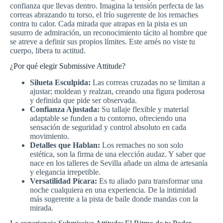
confianza que llevas dentro. Imagina la tensión perfecta de las
correas abrazando tu torso, el frío sugerente de los remaches
contra tu calor. Cada mirada que atrapas en la pista es un
susurro de admiración, un reconocimiento tácito al hombre que
se atreve a definir sus propios límites. Este arnés no viste tu
cuerpo, libera tu actitud.
¿Por qué elegir Submissive Attitude?
Silueta Esculpida:
Las correas cruzadas no se limitan a
ajustar; moldean y realzan, creando una figura poderosa
y definida que pide ser observada.
Confianza Ajustada:
Su tallaje flexible y material
adaptable se funden a tu contorno, ofreciendo una
sensación de seguridad y control absoluto en cada
movimiento.
Detalles que Hablan:
Los remaches no son solo
estética, son la firma de una elección audaz. Y saber que
nace en los talleres de Sevilla añade un alma de artesanía
y elegancia irrepetible.
Versatilidad Pícara:
Es tu aliado para transformar una
noche cualquiera en una experiencia. De la intimidad
más sugerente a la pista de baile donde mandas con la
mirada.