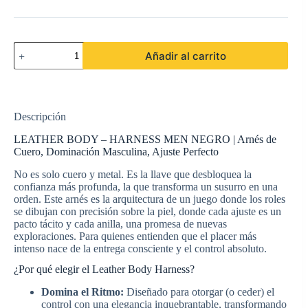
LEATHER
Añadir al carrito
BODY
-
HARNESS
MEN
NEGRO
Descripción
cantidad
LEATHER BODY – HARNESS MEN NEGRO | Arnés de
Cuero, Dominación Masculina, Ajuste Perfecto
No es solo cuero y metal. Es la llave que desbloquea la
confianza más profunda, la que transforma un susurro en una
orden. Este arnés es la arquitectura de un juego donde los roles
se dibujan con precisión sobre la piel, donde cada ajuste es un
pacto tácito y cada anilla, una promesa de nuevas
exploraciones. Para quienes entienden que el placer más
intenso nace de la entrega consciente y el control absoluto.
¿Por qué elegir el Leather Body Harness?
Domina el Ritmo:
Diseñado para otorgar (o ceder) el
control con una elegancia inquebrantable, transformando