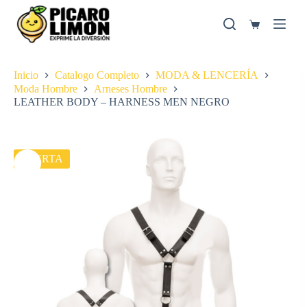
Saltar
al
Carro
contenido
de
compra
Inicio
Catalogo Completo
MODA & LENCERÍA
Moda Hombre
Arneses Hombre
LEATHER BODY – HARNESS MEN NEGRO
OFERTA