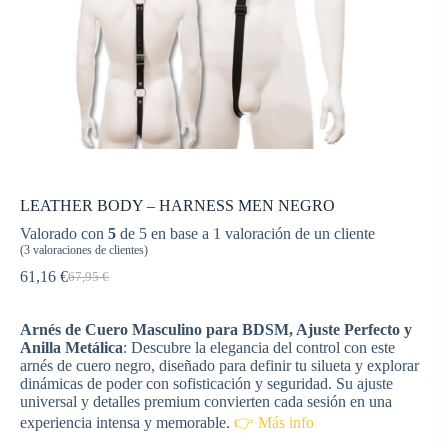
LEATHER BODY – HARNESS MEN NEGRO
Valorado con
5
de 5 en base a
1
valoración de un cliente
(
3
valoraciones de clientes)
61,16
€
67,95
€
El
El
precio
precio
original
actual
Arnés de Cuero Masculino para BDSM, Ajuste Perfecto y
era:
es:
Anilla Metálica
: Descubre la elegancia del control con este
67,95 €.
61,16 €.
arnés de cuero negro, diseñado para definir tu silueta y explorar
dinámicas de poder con sofisticación y seguridad. Su ajuste
universal y detalles premium convierten cada sesión en una
experiencia intensa y memorable.
👉 Más info