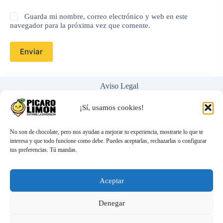
Guarda mi nombre, correo electrónico y web en este
navegador para la próxima vez que comente.
Enviar
Aviso Legal
Política de Privacidad
Términos y Condiciones
¡Sí, usamos cookies!
Nosotros
Ayuda / Preguntas Frecuentes
No son de chocolate, pero nos ayudan a mejorar tu experiencia, mostrarte lo que te
interesa y que todo funcione como debe. Puedes aceptarlas, rechazarlas o configurar
tus preferencias. Tú mandas.
hola@picarolimon.com
Atención 100% personal (nada de bots)
Envíos discretos y rápidos
Aceptar
Compra segura y protegida
Denegar
LEATHER BODY - HARNESS MEN
61,16
€
NEGRO