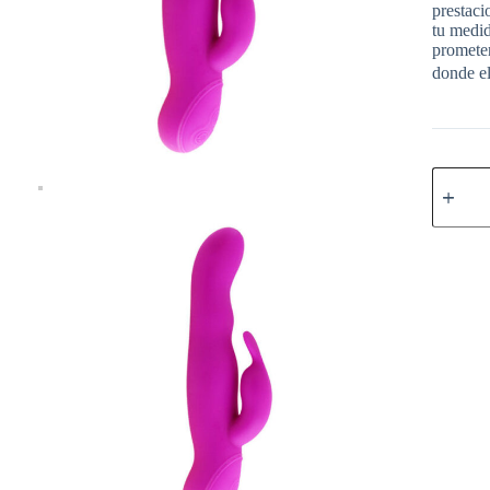
prestaci
tu medid
prometen
donde el
PRETT
LOVE
-
HIGHG
HALE
ROTAD
LILA
cantidad