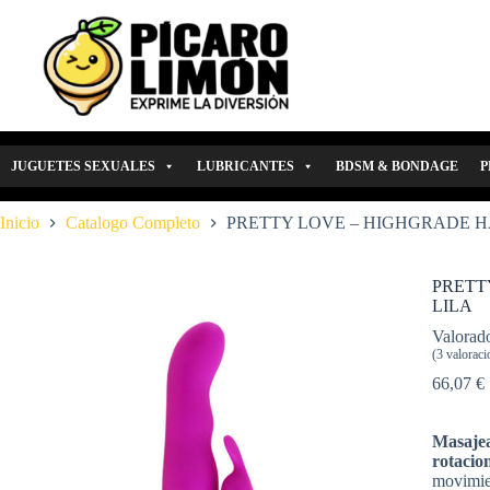
Saltar
al
contenido
JUGUETES SEXUALES
LUBRICANTES
BDSM & BONDAGE
P
Inicio
Catalogo Completo
PRETTY LOVE – HIGHGRADE H
PRETT
LILA
Valorad
(
3
valoracio
66,07
€
Masajead
rotacio
movimien