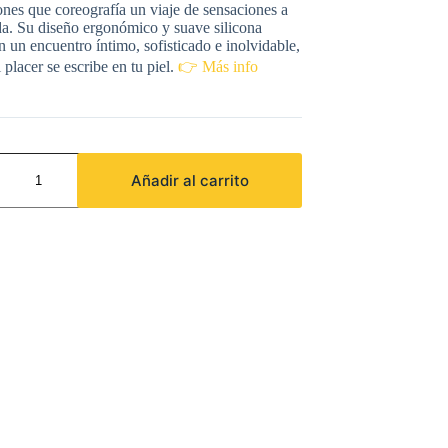
ones que coreografía un viaje de sensaciones a
a. Su diseño ergonómico y suave silicona
 un encuentro íntimo, sofisticado e inolvidable,
 placer se escribe en tu piel.
👉 Más info
Y
Añadir al carrito
RADE
OR