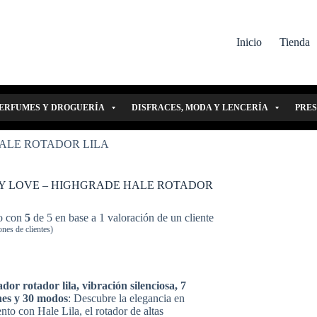
Inicio
Tienda
ERFUMES Y DROGUERÍA
DISFRACES, MODA Y LENCERÍA
PRE
ALE ROTADOR LILA
Y LOVE – HIGHGRADE HALE ROTADOR
o con
5
de 5 en base a
1
valoración de un cliente
nes de clientes)
or rotador lila, vibración silenciosa, 7
nes y 30 modos
: Descubre la elegancia en
to con Hale Lila, el rotador de altas