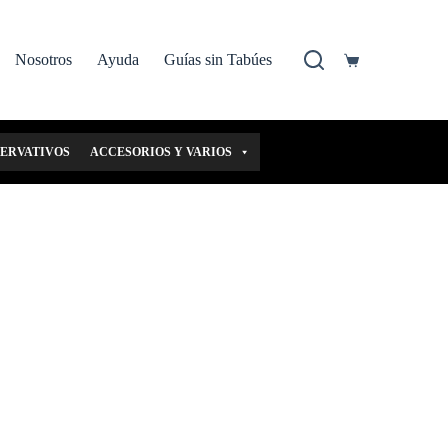
Nosotros
Ayuda
Guías sin Tabúes
Carro
de
compra
SERVATIVOS
ACCESORIOS Y VARIOS